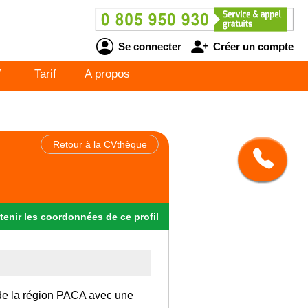
Se connecter
Créer un compte
V
Tarif
A propos
Retour à la CVthèque
tenir
les
coordonnées
de ce profil
s de la région PACA avec une