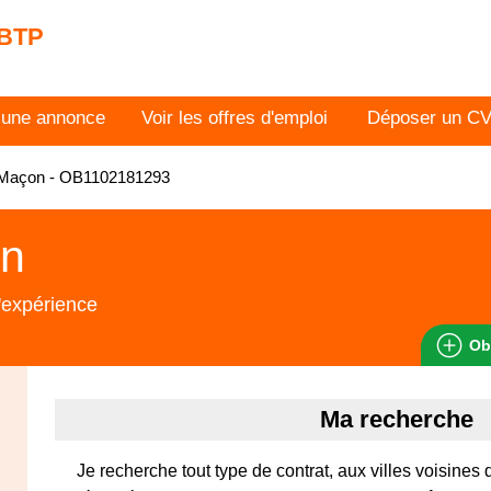
 BTP
 une annonce
Voir les offres d'emploi
Déposer un C
Maçon - OB1102181293
n
'expérience
Ob
Ma recherche
Je recherche tout type de contrat, aux villes voisine