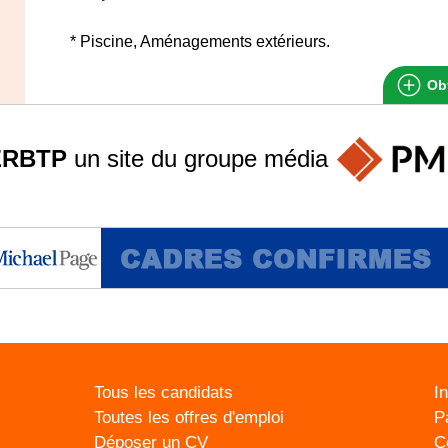
* Piscine, Aménagements extérieurs.
Obt
ERBTP
un site du groupe
média
Tous les candidats
I
Toutes les offres d'emploi
P
Déposer un CV
C