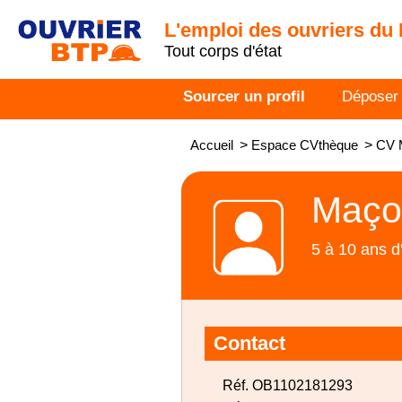
L'emploi des ouvriers du
Tout corps d'état
Sourcer un profil
Déposer
Accueil
>
Espace CVthèque
>
CV 
Maço
5 à 10 ans d
Contact
Réf. OB1102181293