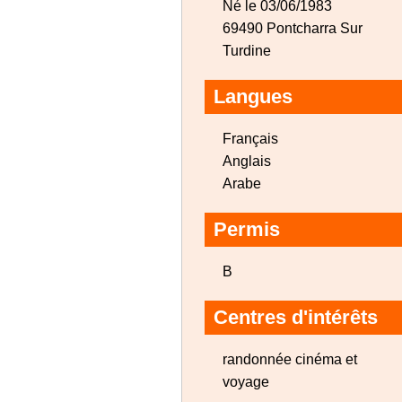
Né le 03/06/1983
69490 Pontcharra Sur
Turdine
Langues
Français
Anglais
Arabe
Permis
B
Centres d'intérêts
randonnée cinéma et
voyage