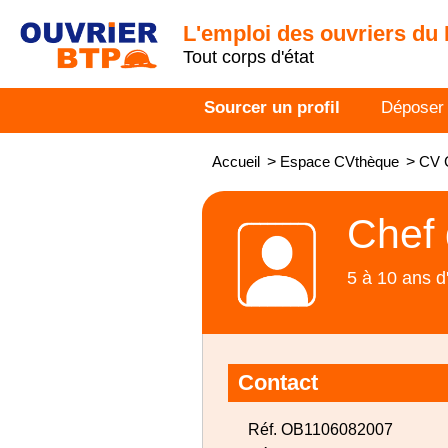
L'emploi des ouvriers du
Tout corps d'état
Sourcer un profil
Déposer
Accueil
>
Espace CVthèque
>
CV 
Chef 
5 à 10 ans d
Contact
Réf. OB1106082007