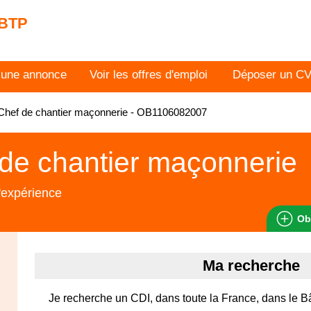
 BTP
 une annonce
Voir les offres d'emploi
Déposer un C
Chef de chantier maçonnerie - OB1106082007
de chantier maçonnerie
'expérience
Ob
Ma recherche
Je recherche un CDI, dans toute la France, dans le 