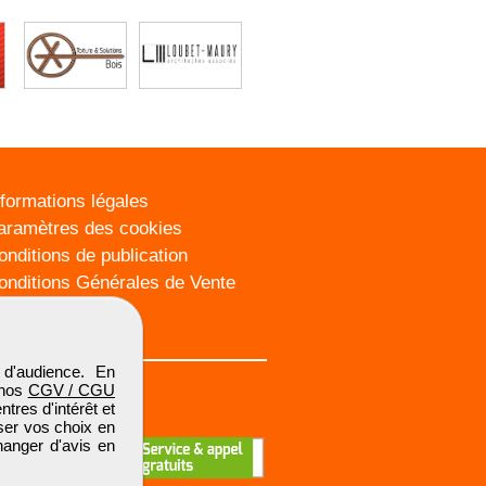
nformations légales
aramètres des cookies
onditions de publication
onditions Générales de Vente
lan du site
d'audience. En
 nos
CGV / CGU
res d'intérêt et
iser vos choix en
hanger d'avis en