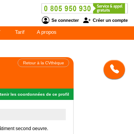
Se connecter
Créer un compte
V
Tarif
A propos
Retour à la CVthèque
tenir
les
coordonnées
de ce profil
Bâtiment second oeuvre.