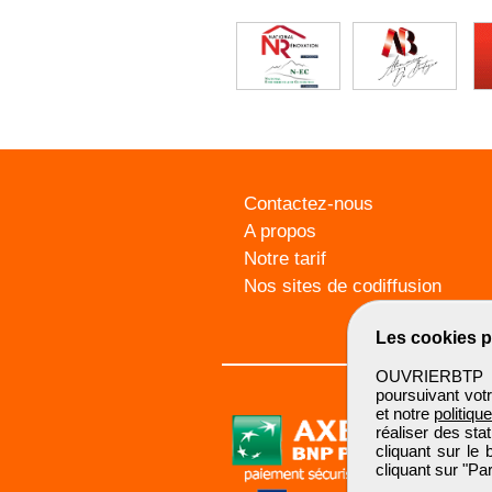
Contactez-nous
A propos
Notre tarif
Nos sites de codiffusion
Les cookies p
OUVRIERBTP ut
poursuivant votr
et notre
politiqu
réaliser des sta
cliquant sur le
cliquant sur "P