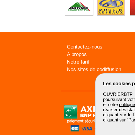
Contactez-nous
A propos
Notre tarif
Nos sites de codiffusion
Les cookies p
OUVRIERBTP ut
poursuivant votr
et notre
politiqu
réaliser des sta
cliquant sur le
cliquant sur "P