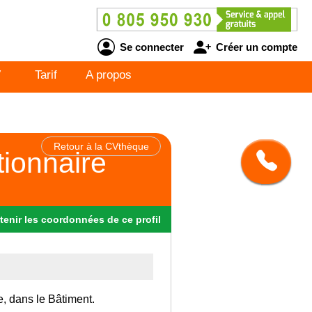
Se connecter
Créer un compte
V
Tarif
A propos
Retour à la CVthèque
tionnaire
tenir
les
coordonnées
de ce profil
e, dans le Bâtiment.