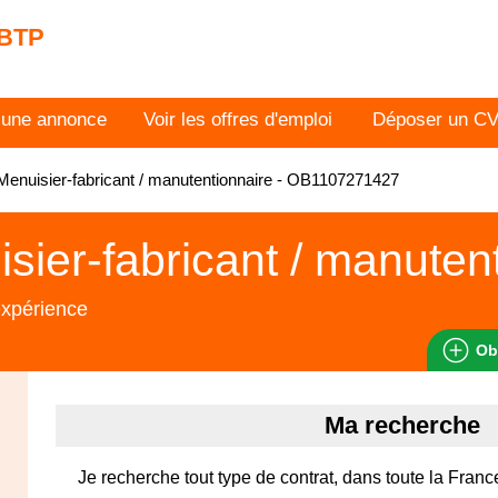
 BTP
 une annonce
Voir les offres d'emploi
Déposer un C
enuisier-fabricant / manutentionnaire - OB1107271427
sier-fabricant / manuten
expérience
Ob
Ma recherche
Je recherche tout type de contrat, dans toute la Franc