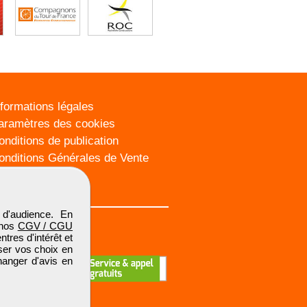
nformations légales
aramètres des cookies
onditions de publication
onditions Générales de Vente
lan du site
d'audience. En
 nos
CGV / CGU
res d'intérêt et
iser vos choix en
hanger d'avis en