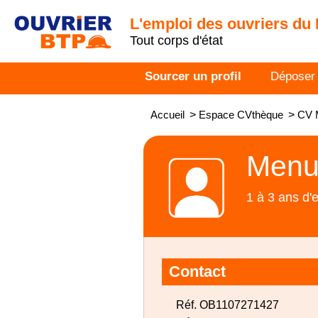
L'emploi des ouvriers du
Tout corps d'état
Sourcer un profil
Déposer
Accueil
>
Espace CVthèque
>
CV M
Menui
1 à 3 ans d'
Contact
Réf. OB1107271427