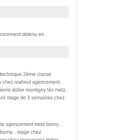
gencement obtenu en .
t technique 2ème classe
nes chez maheut agencement
erie didier montigny lès metz.
vril stage de 3 semaines chez
tte agencement metz borny. .
borny. . stage chez
tage chez menuiserie didier