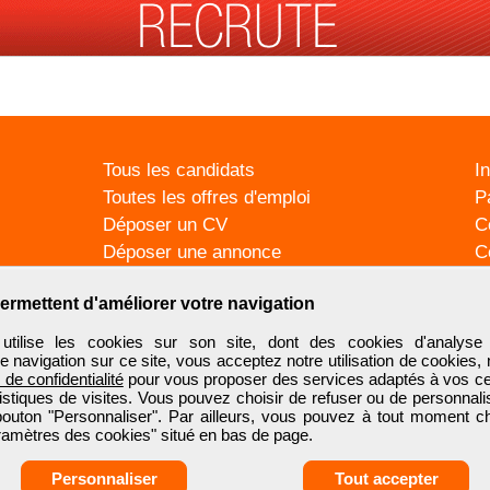
Tous les candidats
I
Toutes les offres d'emploi
P
Déposer un CV
C
Déposer une annonce
C
Témoignages utilisateurs
P
ermettent d'améliorer votre navigation
ilise les cookies sur son site, dont des cookies d'analyse 
e navigation sur ce site, vous acceptez notre utilisation de cookies,
e de confidentialité
pour vous proposer des services adaptés à vos cent
tistiques de visites. Vous pouvez choisir de refuser ou de personnal
 bouton "Personnaliser". Par ailleurs, vous pouvez à tout moment c
aramètres des cookies" situé en bas de page.
Personnaliser
Tout accepter