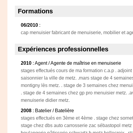
Formations
06/2010
:
cap menuisier fabricant de menuiserie, mobilier et a
Expériences professionnelles
2010
: Agent / Agente de maîtrise en menuiserie
stages effectués cours de ma formation c.a.p . adjoin
saisonnier la ville de metz. .mars stage de 4 semai
montigny lès metz. . stage de 3 semaines chez menuis
. stage de 4 semaines chez gp pro menuisier metz. .a
menuiserie didier metz.
2008
: Batelier / Batelière
stages effectués en 3ème et 4ème . stage chez sorne
stage chez dbs auto carrosserie zac sébastopol metz 
boulangerie pâtisserie schwartz b metz bellecroix . s