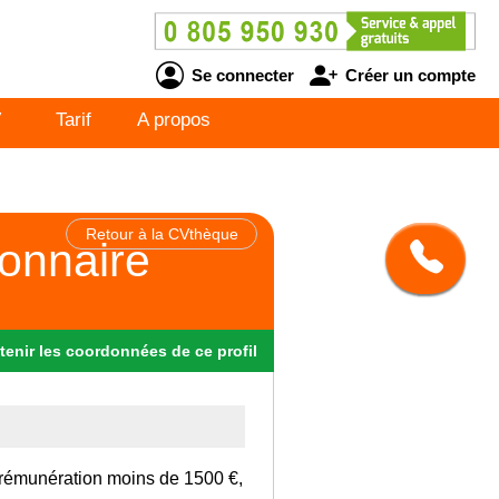
Se connecter
Créer un compte
V
Tarif
A propos
Retour à la CVthèque
ionnaire
tenir
les
coordonnées
de ce profil
 rémunération moins de 1500 €,