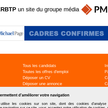
ERBTP
un site du groupe
média
Tous les candidats
I
Toutes les offres d'emploi
P
Déposer un CV
C
Déposer une annonce
C
Témoignages utilisateurs
P
ermettent d'améliorer votre navigation
ilise les cookies sur son site, dont des cookies d'analyse 
e navigation sur ce site, vous acceptez notre utilisation de cookies,