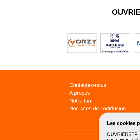
OUVRI
Contactez-nous
A propos
Notre tarif
Nos sites de codiffusion
Les cookies p
OUVRIERBTP ut
poursuivant votr