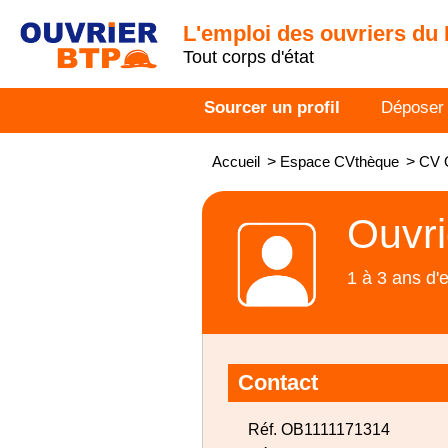
L'emploi des ouvriers du
Tout corps d'état
Sourcer un profil
Déposer
Accueil
>
Espace CVthèque
>
CV O
Ouvri
1 à 3 ans d'
Contact
Réf. OB1111171314