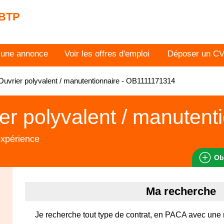
 BTP
 une annonce
Voir les offres d'emploi
Déposer un C
uvrier polyvalent / manutentionnaire - OB1111171314
er polyvalent / manutent
expérience
Ob
Ma recherche
Je recherche tout type de contrat, en PACA avec une