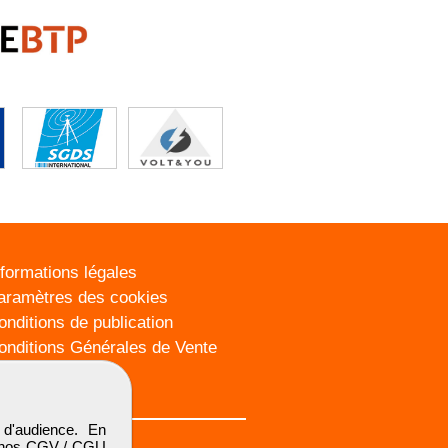
nformations légales
aramètres des cookies
onditions de publication
onditions Générales de Vente
lan du site
d'audience. En
 nos
CGV / CGU