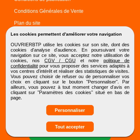
Conditions Générales de Vente
Plan du site
Les cookies permettent d'améliorer votre navigation
OUVRIERBTP utilise les cookies sur son site, dont des
cookies d'analyse d'audience. En poursuivant votre
navigation sur ce site, vous acceptez notre utilisation de
cookies, nos
CGV / CGU
et notre
politique de
confidentialité
pour vous proposer des services adaptés à
vos centres d'intérêt et réaliser des statistiques de visites.
Vous pouvez choisir de refuser ou de personnaliser vos
choix en cliquant sur le bouton "Personnaliser". Par
ailleurs, vous pouvez à tout moment changer d'avis en
cliquant sur "Paramètres des cookies" situé en bas de
page.
Personnaliser
Obtenir ses
Tout accepter
coordonnées
OUVRIERBTP
Tous droits réservés © 1999 - 2026