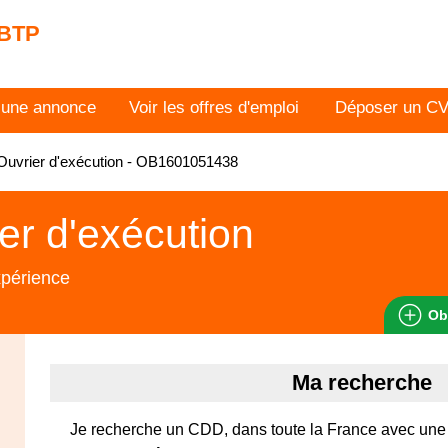
 BTP
 une annonce
Voir les offres d'emploi
Déposer un C
uvrier d'exécution - OB1601051438
er d'exécution
xpérience
Ob
Ma recherche
Je recherche un CDD, dans toute la France avec un