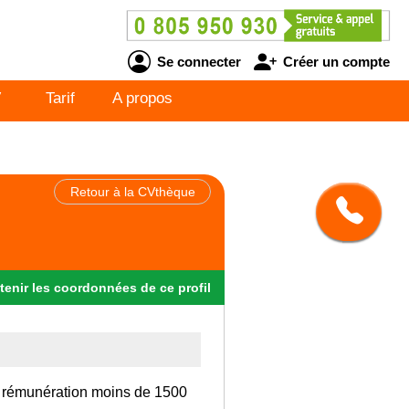
Se connecter
Créer un compte
V
Tarif
A propos
Retour à la CVthèque
tenir
les
coordonnées
de ce profil
e rémunération moins de 1500