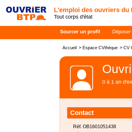
L'emploi des ouvriers du
Tout corps d'état
Sourcer un profil
Déposer
Accueil
>
Espace CVthèque
>
CV O
Ouvri
0 à 1 an d'e
Contact
Réf. OB1601051438