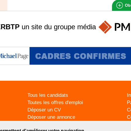
Obt
ERBTP
un site du groupe
média
Tous les candidats
I
Toutes les offres d'emploi
P
Déposer un CV
C
Déposer une annonce
C
Témoignages utilisateurs
P
ermettent d'améliorer votre navigation