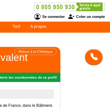
Se connecter
Créer un compte
V
Tarif
A propos
Retour à la CVthèque
yvalent
tenir
les
coordonnées
de ce profil
Ile de France, dans le Bâtiment.