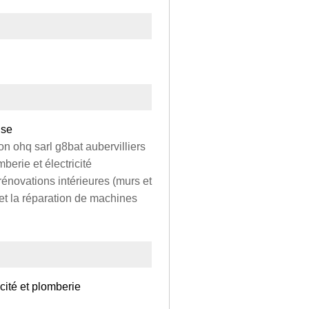
use
n ohq sarl g8bat aubervilliers
berie et électricité
 rénovations intérieures (murs et
 et la réparation de machines
icité et plomberie