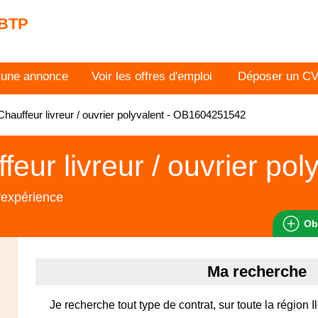
 BTP
 une annonce
Voir les offres d'emploi
Déposer un C
hauffeur livreur / ouvrier polyvalent - OB1604251542
feur livreur / ouvrier pol
'expérience
Ob
Ma recherche
Je recherche tout type de contrat, sur toute la région 