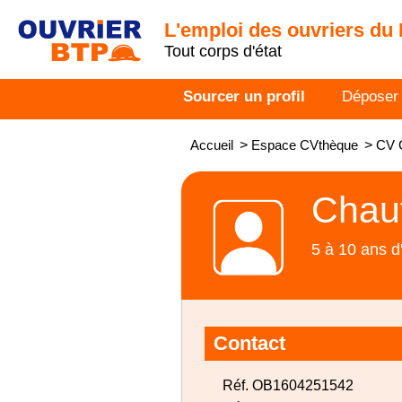
L'emploi des ouvriers du
Tout corps d'état
Sourcer un profil
Déposer
Accueil
>
Espace CVthèque
>
CV C
Chauf
5 à 10 ans d
Contact
Réf. OB1604251542