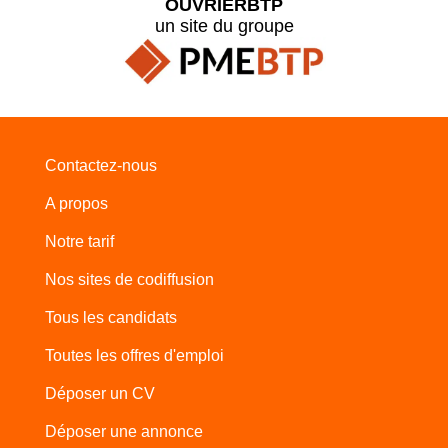
OUVRIERBTP
un site du groupe
Contactez-nous
A propos
Notre tarif
Nos sites de codiffusion
Tous les candidats
Toutes les offres d'emploi
Déposer un CV
Déposer une annonce