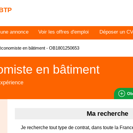
 BTP
 une annonce
Voir les offres d'emploi
Déposer un C
économiste en bâtiment - OB1801250653
miste en bâtiment
expérience
Ob
Ma recherche
Je recherche tout type de contrat, dans toute la Franc