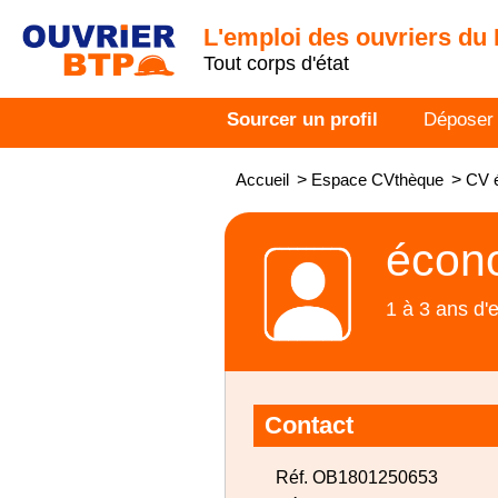
L'emploi des ouvriers du
Tout corps d'état
Sourcer un profil
Déposer
Accueil
>
Espace CVthèque
>
CV 
écono
1 à 3 ans d'
Contact
Réf. OB1801250653