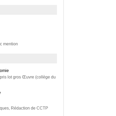
ec mention
nomie
pris lot gros Œuvre (collège du
e
phiques, Rédaction de CCTP