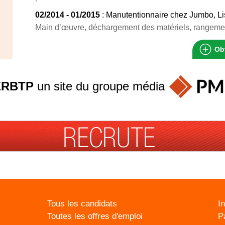
02/2014 - 01/2015
: Manutentionnaire chez Jumbo, L
Main d’œuvre, déchargement des matériels, rangemen
Obt
ERBTP
un site du groupe
média
Tous les candidats
I
Toutes les offres d'emploi
P