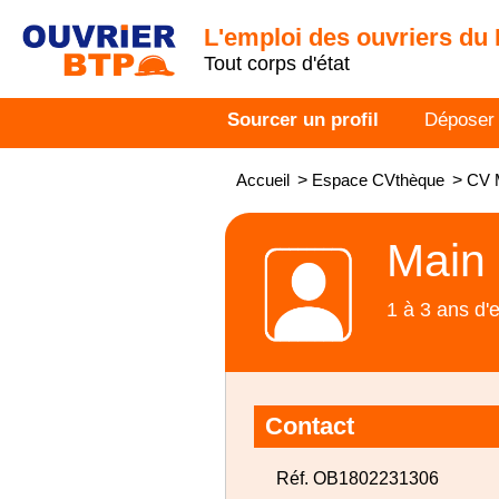
L'emploi des ouvriers du
Tout corps d'état
Sourcer un profil
Déposer
Accueil
>
Espace CVthèque
>
CV M
Main 
1 à 3 ans d'
Contact
Réf. OB1802231306