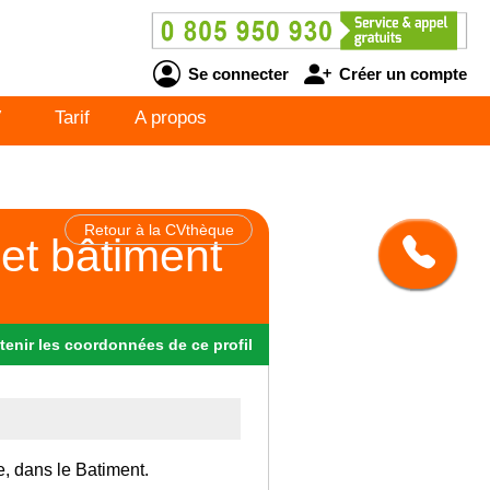
Se connecter
Créer un compte
V
Tarif
A propos
Retour à la CVthèque
et bâtiment
tenir
les
coordonnées
de ce profil
e, dans le Batiment.