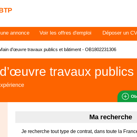
 BTP
 une annonce
Voir les offres d'emploi
Déposer un C
ain d’œuvre travaux publics et bâtiment - OB1802231306
d’œuvre travaux publics 
expérience
Ob
Ma recherche
Je recherche tout type de contrat, dans toute la Franc