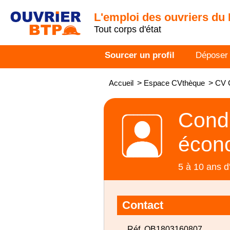
L'emploi des ouvriers du
Tout corps d'état
Sourcer un profil
Déposer
Accueil
>
Espace CVthèque
>
CV C
Condu
écono
5 à 10 ans d
Contact
Réf. OB1803160807