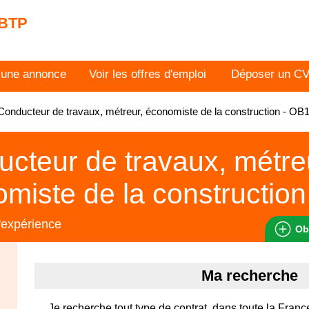
 BTP
 une annonce
Voir les offres d'emploi
Déposer un C
onducteur de travaux, métreur, économiste de la construction - O
cteur de travaux, métre
miste de la construction
'expérience
Ob
Ma recherche
Je recherche tout type de contrat, dans toute la Franc