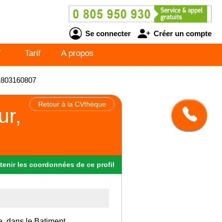
Se connecter
Créer un compte
V
Tarif
A propos
B1803160807
Retour à la CVthèque
ur,
tenir
les
coordonnées
de ce profil
e, dans le Batiment.