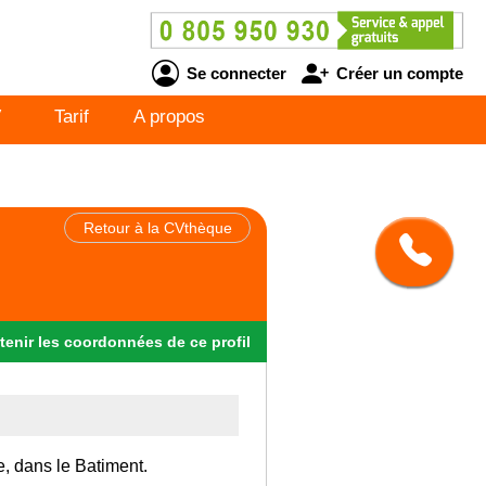
Se connecter
Créer un compte
V
Tarif
A propos
Retour à la CVthèque
tenir
les
coordonnées
de ce profil
e, dans le Batiment.