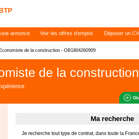
 BTP
 une annonce
Voir les offres d'emploi
Déposer un C
conomiste de la construction - OB1804260909
miste de la construction
expérience
Ob
Ma recherche
Je recherche tout type de contrat, dans toute la Franc