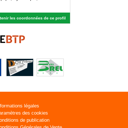
enir les coordonnées de ce profil
nformations légales
aramètres des cookies
onditions de publication
onditions Générales de Vente