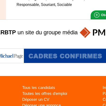
Responsable, Souriant, Sociable
Obt
ERBTP
un site du groupe
média
Tous les candidats
I
Toutes les offres d'emploi
P
Déposer un CV
C
Déposer une annonce
C