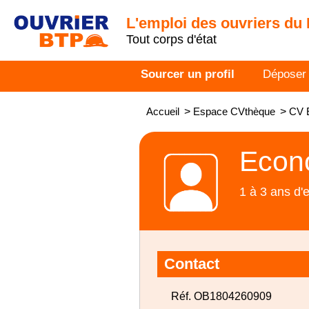
L'emploi des ouvriers du
Tout corps d'état
Sourcer un profil
Déposer
Accueil
>
Espace CVthèque
>
CV E
Econo
1 à 3 ans d'
Contact
Réf. OB1804260909