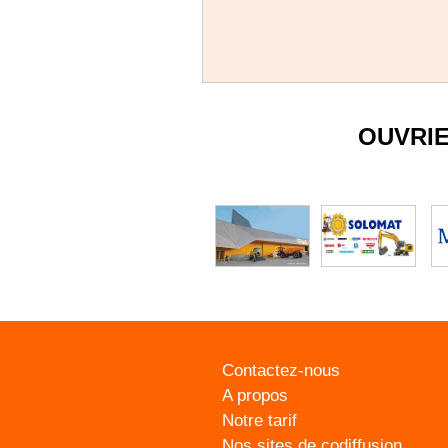
OUVRI
Contactez-nous
A propos
Notre tarif
Nos sites de codiffusion