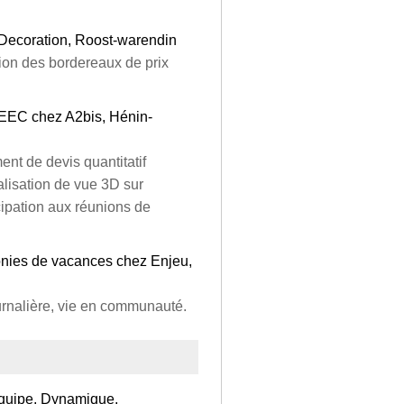
Decoration, Roost-warendin
tion des bordereaux de prix
 EEC chez A2bis, Hénin-
ent de devis quantitatif
alisation de vue 3D sur
cipation aux réunions de
lonies de vacances chez Enjeu,
ournalière, vie en communauté.
 équipe, Dynamique,