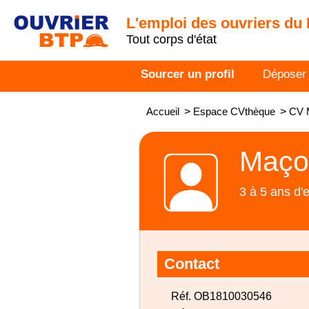
L'emploi des ouvriers du
Tout corps d'état
Sourcer un profil
Déposer
Accueil
>
Espace CVthèque
>
CV 
Maço
3 à 5 ans d'
Contact
Réf. OB1810030546