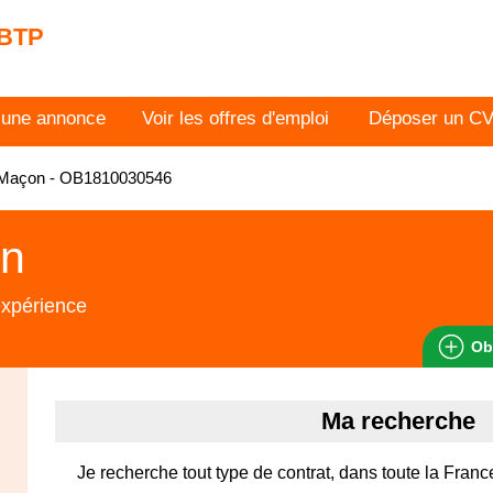
 BTP
 une annonce
Voir les offres d'emploi
Déposer un C
Maçon - OB1810030546
n
expérience
Ob
Ma recherche
Je recherche tout type de contrat, dans toute la Franc