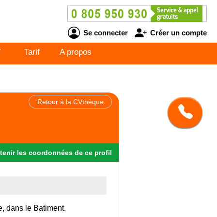
Se connecter
Créer un compte
V
Tarif
A propos
Retour à la CVthèque
tenir
les
coordonnées
de ce profil
e, dans le Batiment.