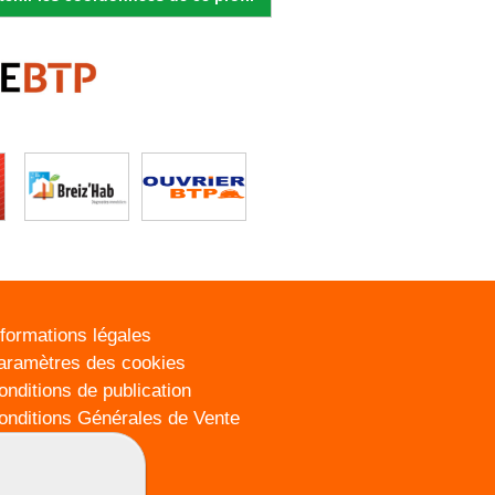
nformations légales
aramètres des cookies
onditions de publication
onditions Générales de Vente
lan du site