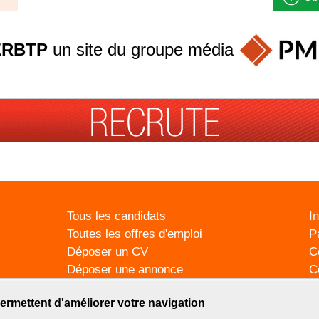
ERBTP
un site du groupe
média
Tous les candidats
I
Toutes les offres d'emploi
P
Déposer un CV
C
Déposer une annonce
C
Témoignages utilisateurs
P
ermettent d'améliorer votre navigation