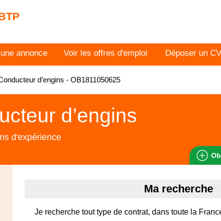
 BTP
 une annonce
Voir les offres d'emploi
Déposer un C
Conducteur d’engins - OB1811050625
cteur d’engins
ns d'expérience
Ob
Ma recherche
Je recherche tout type de contrat, dans toute la Franc