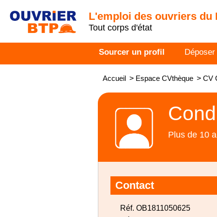
L'emploi des ouvriers du
Tout corps d'état
Sourcer un profil
Déposer
Accueil
>
Espace CVthèque
>
CV 
Condu
Plus de 10 a
Contact
Réf. OB1811050625