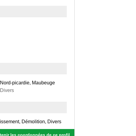
 Nord-picardie, Maubeuge
 Divers
issement, Démolition, Divers
enir les coordonnées de ce profil