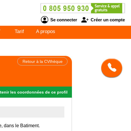
Se connecter
Créer un compte
V
Tarif
A propos
Retour à la CVthèque
tenir
les
coordonnées
de ce profil
e, dans le Batiment.