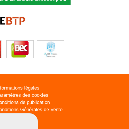
nformations légales
aramètres des cookies
onditions de publication
onditions Générales de Vente
lan du site