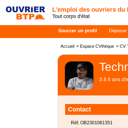
L'emploi des ouvriers du
Tout corps d'état
Sourcer un profil
Déposer
Accueil
>
Espace CVthèque
>
CV T
Techn
3 à 5 ans d'
Contact
Réf. OB2301061351