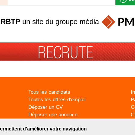
ERBTP
un site du groupe
média
Tous les candidats
I
Toutes les offres d'emploi
P
Déposer un CV
C
Déposer une annonce
C
Témoignages utilisateurs
P
ermettent d'améliorer votre navigation