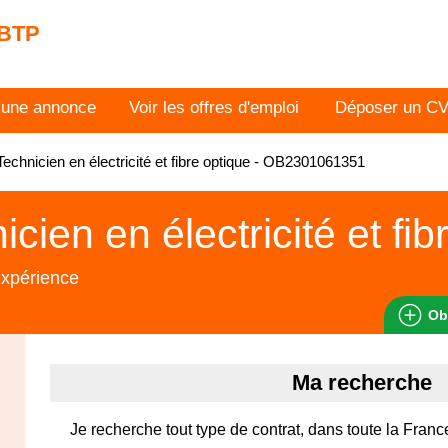
 BTP
 une annonce
Voir les offres d'emploi
Déposer un C
echnicien en électricité et fibre optique - OB2301061351
icien en électricité et fib
expérience
Ob
Ma recherche
Je recherche tout type de contrat, dans toute la Franc