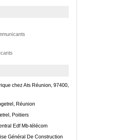
mmunicants
cants
ique chez Ats Réunion, 97400,
ogetrel, Réunion
trel, Poitiers
Central Edf Mb-télécom
prise Général De Construction