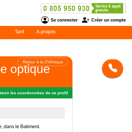
Se connecter
Créer un compte
V
Tarif
A propos
Retour à la CVthèque
re optique
tenir
les
coordonnées
de ce profil
e, dans le Batiment.