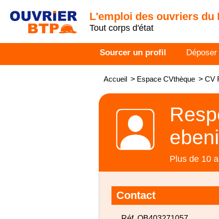
L'emploi des ouvriers du
Tout corps d'état
Sourcer un profil
Déposer
Accueil
>
Espace CVthèque
>
CV R
Respo
ebeni
Plus de 10 a
Contact
Réf. OB403271057