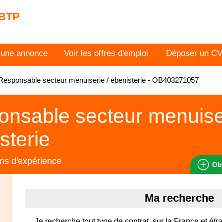
 BTP
 une annonce
Voir les offres d'emploi
Déposer un C
esponsable secteur menuiserie / ebenisterie - OB403271057
nsable secteur menuiser
sterie
ns d'expérience
Ob
Ma recherche
Je recherche tout type de contrat, sur la France et étr