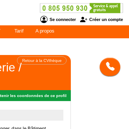
Se connecter
Créer un compte
V
Tarif
A propos
Retour à la CVthèque
ie /
tenir
les
coordonnées
de ce profil
anger, dans le Bâtiment.