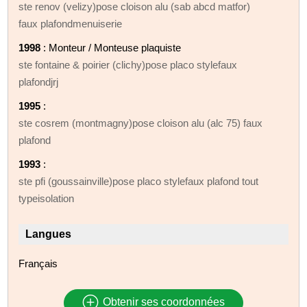
ste renov (velizy)pose cloison alu (sab abcd matfor)
faux plafondmenuiserie
1998
: Monteur / Monteuse plaquiste
ste fontaine & poirier (clichy)pose placo stylefaux
plafondjrj
1995
:
ste cosrem (montmagny)pose cloison alu (alc 75) faux
plafond
1993
:
ste pfi (goussainville)pose placo stylefaux plafond tout
typeisolation
Langues
Français
Obtenir ses coordonnées