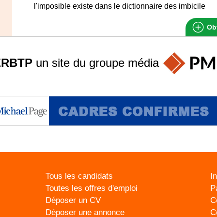
l'imposible existe dans le dictionnaire des imbicile
Obt
ERBTP
un site du groupe
média
Tous les candidats
I
Toutes les offres d'emploi
P
Déposer un CV
C
Déposer une annonce
C