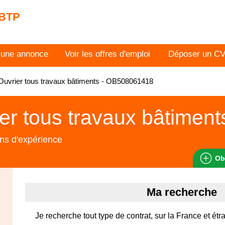
 BTP
 une annonce
Voir les offres d'emploi
Déposer un C
uvrier tous travaux bâtiments - OB508061418
er tous travaux bâtiment
ns d'expérience
Ob
Ma recherche
Je recherche tout type de contrat, sur la France et étr