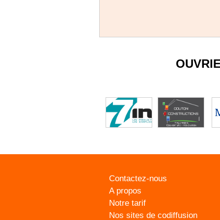
OUVRI
Contactez-nous
A propos
Notre tarif
Nos sites de codiffusion