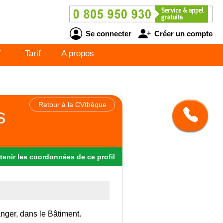
Se connecter
Créer un compte
V
Tarif
A propos
Retour à la CVthèque
s
tenir
les
coordonnées
de ce profil
anger, dans le Bâtiment.