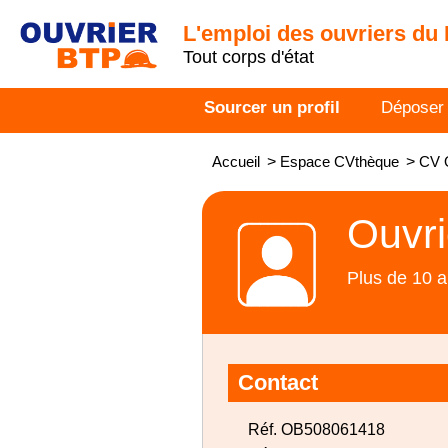
L'emploi des ouvriers du
Tout corps d'état
Sourcer un profil
Déposer
Accueil
>
Espace CVthèque
>
CV O
Ouvri
Plus de 10 a
Contact
Réf. OB508061418