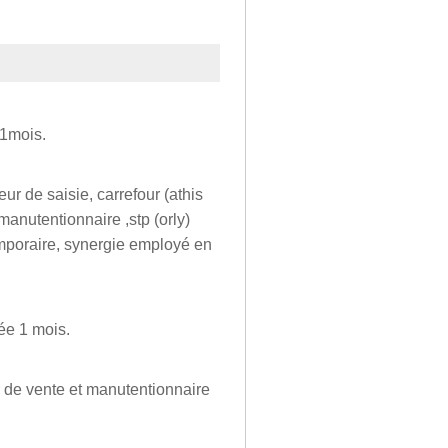
 1mois.
ur de saisie, carrefour (athis
manutentionnaire ,stp (orly)
emporaire, synergie employé en
ée 1 mois.
r de vente et manutentionnaire