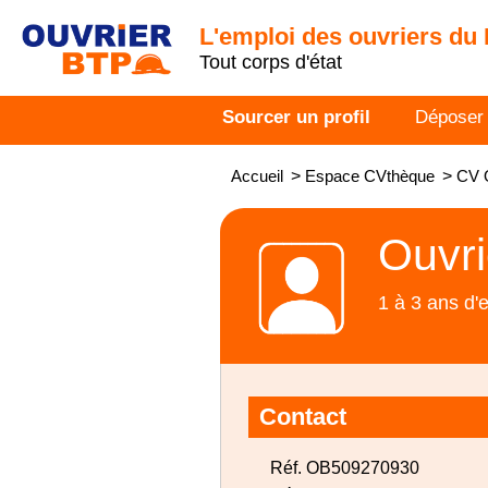
L'emploi des ouvriers du
Tout corps d'état
Sourcer un profil
Déposer
Accueil
>
Espace CVthèque
>
CV O
Ouvri
1 à 3 ans d'
Contact
Réf. OB509270930