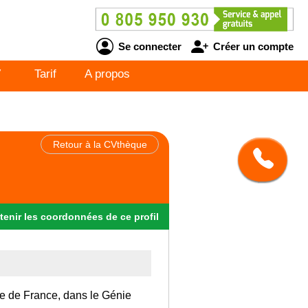
Se connecter
Créer un compte
V
Tarif
A propos
Retour à la CVthèque
tenir
les
coordonnées
de ce profil
Ile de France, dans le Génie