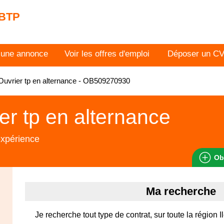
 BTP
 une annonce
Voir les offres d'emploi
Déposer un C
uvrier tp en alternance - OB509270930
er tp en alternance
expérience
Ob
Ma recherche
Je recherche tout type de contrat, sur toute la région 