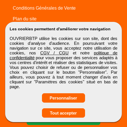
Conditions Générales de Vente
Plan du site
Les cookies permettent d'améliorer votre navigation
OUVRIERBTP utilise les cookies sur son site, dont des
cookies d'analyse d'audience. En poursuivant votre
navigation sur ce site, vous acceptez notre utilisation de
cookies, nos
CGV / CGU
et notre
politique de
confidentialité
pour vous proposer des services adaptés à
vos centres d'intérêt et réaliser des statistiques de visites.
Vous pouvez choisir de refuser ou de personnaliser vos
choix en cliquant sur le bouton "Personnaliser". Par
ailleurs, vous pouvez à tout moment changer d'avis en
cliquant sur "Paramètres des cookies" situé en bas de
page.
Personnaliser
Obtenir ses
Tout accepter
coordonnées
OUVRIERBTP
Tous droits réservés © 1999 - 2026