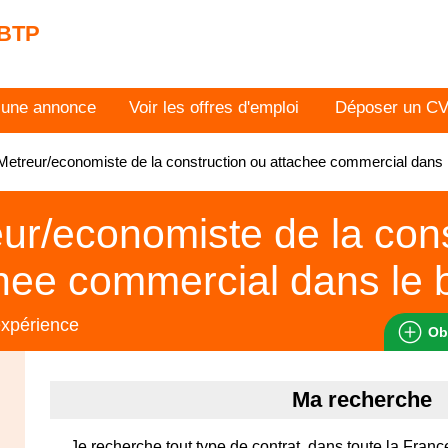
 BTP
 une annonce
Voir les offres d'emploi
Déposer un C
etreur/economiste de la construction ou attachee commercial dans
ur/economiste de la cons
hee commercial dans le 
expérience
Ob
Ma recherche
Je recherche tout type de contrat, dans toute la Franc