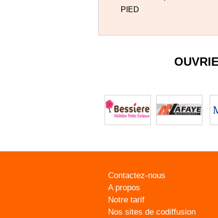
PIED
OUVRI
Contactez-nous
A propos
Notre tarif
Nos sites de codiffusion