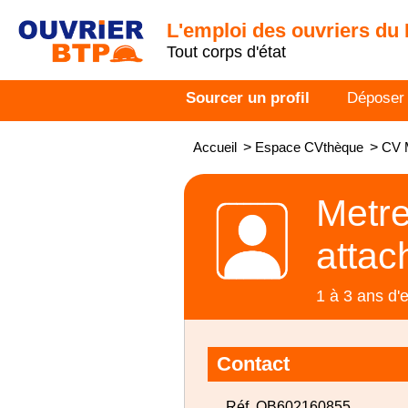
L'emploi des ouvriers du
Tout corps d'état
Sourcer un profil
Déposer
Accueil
>
Espace CVthèque
>
CV M
Metre
attac
1 à 3 ans d'
Contact
Réf. OB602160855