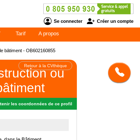
Se connecter
Créer un compte
V
Tarif
A propos
 le bâtiment - OB602160855
Retour à la CVthèque
truction ou
bâtiment
tenir
les
coordonnées
de ce profil
e, dans le Bâtiment.