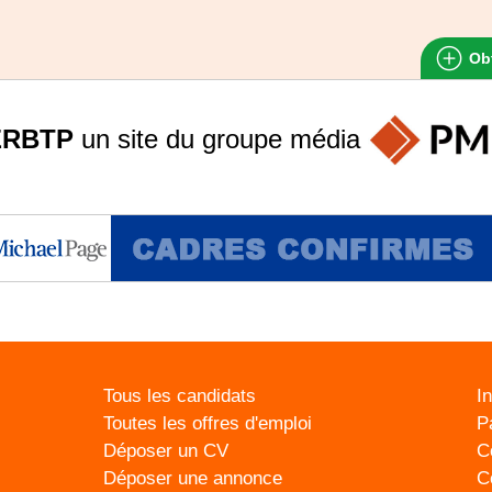
Obt
ERBTP
un site du groupe
média
Tous les candidats
I
Toutes les offres d'emploi
P
Déposer un CV
C
Déposer une annonce
C