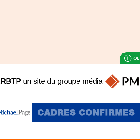
Obt
ERBTP
un site du groupe
média