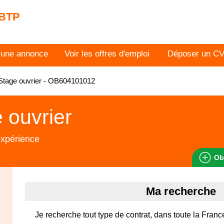
 BTP
 une annonce
Voir les offres d'emploi
Déposer un C
Stage ouvrier - OB604101012
 ouvrier
expérience
Ob
Ma recherche
Je recherche tout type de contrat, dans toute la Franc