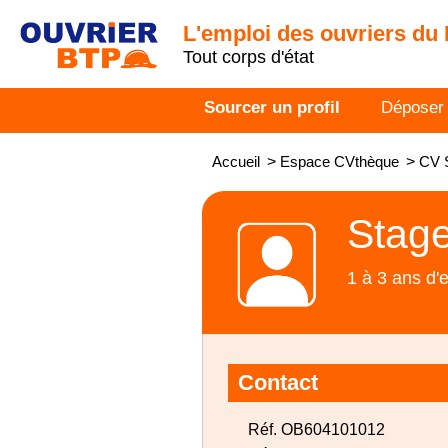
L'emploi des ouvriers du
Tout corps d'état
Sourcer un profil
Déposer
Accueil
>
Espace CVthèque
>
CV 
Stage
1 à 3 ans d'
Contact
Réf. OB604101012