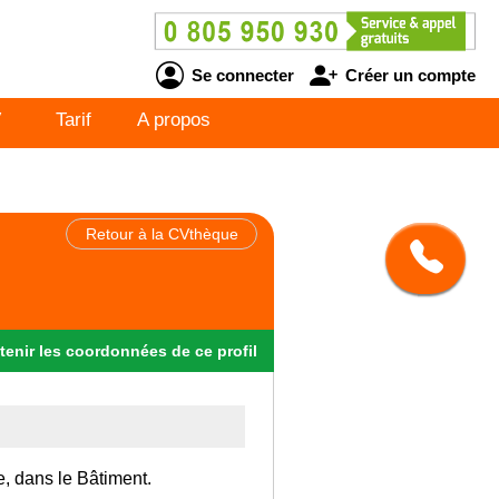
Se connecter
Créer un compte
V
Tarif
A propos
Retour à la CVthèque
tenir
les
coordonnées
de ce profil
e, dans le Bâtiment.