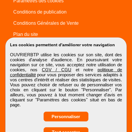
Paramètres des cookies
Conditions de publication
Conditions Générales de Vente
Plan du site
Les cookies permettent d'améliorer votre navigation
OUVRIERBTP utilise les cookies sur son site, dont des
cookies d'analyse d'audience. En poursuivant votre
navigation sur ce site, vous acceptez notre utilisation de
cookies, nos
CGV / CGU
et notre
politique de
confidentialité
pour vous proposer des services adaptés à
vos centres d'intérêt et réaliser des statistiques de visites.
Vous pouvez choisir de refuser ou de personnaliser vos
choix en cliquant sur le bouton "Personnaliser". Par
ailleurs, vous pouvez à tout moment changer d'avis en
cliquant sur "Paramètres des cookies" situé en bas de
page.
Personnaliser
Obtenir ses