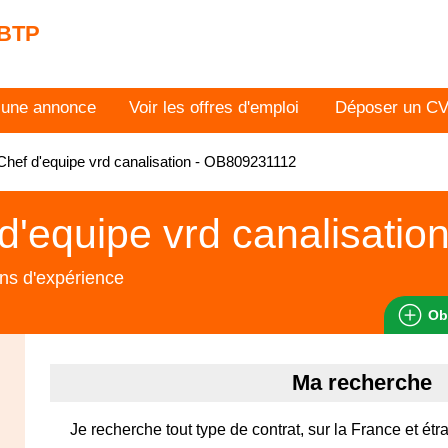
 BTP
 une annonce
Voir les offres d'emploi
Déposer un C
hef d'equipe vrd canalisation - OB809231112
d'equipe vrd canalisatio
ns d'expérience
Ob
Ma recherche
Je recherche tout type de contrat, sur la France et étr