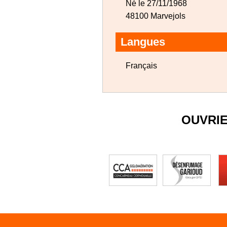
Né le 27/11/1968
48100 Marvejols
Langues
Français
OUVRI