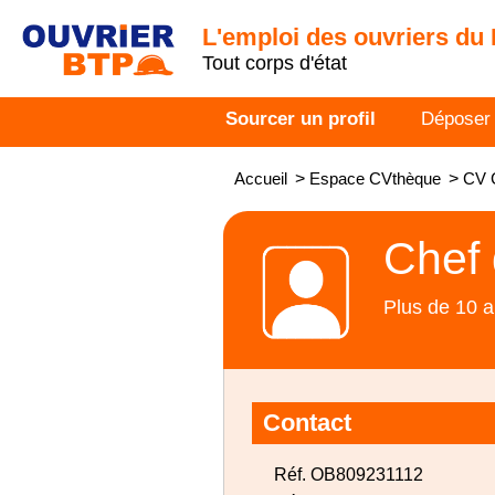
L'emploi des ouvriers du
Tout corps d'état
Sourcer un profil
Déposer
Accueil
>
Espace CVthèque
>
CV C
Chef 
Plus de 10 a
Contact
Réf. OB809231112