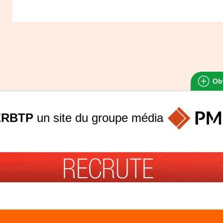
Obt
ERBTP
un site du groupe
média