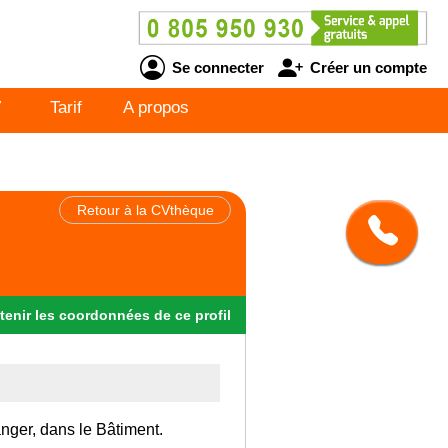
Se connecter
Créer un compte
V
Tarif
A propos
Retour à la CVthèque
n
tenir
les
coordonnées
de ce profil
anger, dans le Bâtiment.