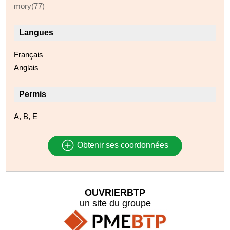
mory(77)
Langues
Français
Anglais
Permis
A, B, E
Obtenir ses coordonnées
OUVRIERBTP
un site du groupe