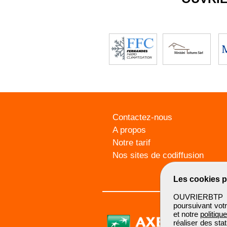
Contactez-nous
A propos
Notre tarif
Nos sites de codiffusion
Les cookies p
OUVRIERBTP ut
poursuivant votr
et notre
politiqu
réaliser des sta