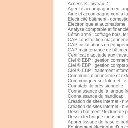
Access ® : niveau 2
Agent d'accompagnement aupr
Aide et accompagnement à la 
Electricité bâtiment - domestiq
Electronique et automatisme
Analyse comptable et financiè
Béton armé : coffrage bois, fe
CAP construction maçonnerie
CAP installations en équipem
CAP maintenance de bâtiments
Certificat d'aptitude aux trav
Ciel ® EBP : gestion commerc
Ciel ® EBP : gestion comptab
Ciel ® EBP : traitement infor
Communication interne et exte
Communiquer sur Internet : e
Comptabilité prévisionnelle
Connaissance de la langue fr
Connaissance du handicap
Création de sites Internet - niv
Création de sites Internet - n
Dessin bâtiment / lecture de 
Dessin technique industriel
Apprentissage de base et per
Equipement électrique d'un ch