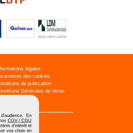
nformations légales
aramètres des cookies
onditions de publication
onditions Générales de Vente
lan du site
d'audience. En
 nos
CGV / CGU
res d'intérêt et
iser vos choix en