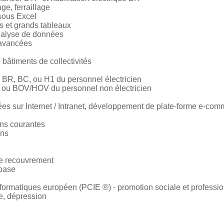
age, ferraillage
sous Excel
s et grands tableaux
nalyse de données
 avancées
bâtiments de collectivités
2, BR, BC, ou H1 du personnel électricien
O ou BOV/HOV du personnel non électricien
es sur Internet / Intranet, développement de plate-forme e-co
ons courantes
ons
e recouvrement
 base
ormatiques européen (PCIE ®) - promotion sociale et professio
e, dépression