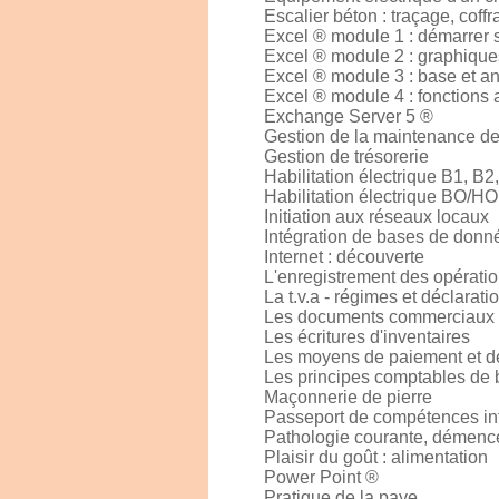
Escalier béton : traçage, coffr
Excel ® module 1 : démarrer 
Excel ® module 2 : graphique
Excel ® module 3 : base et a
Excel ® module 4 : fonctions
Exchange Server 5 ®
Gestion de la maintenance de 
Gestion de trésorerie
Habilitation électrique B1, B
Habilitation électrique BO/H
Initiation aux réseaux locaux
Intégration de bases de donné
Internet : découverte
L'enregistrement des opérati
La t.v.a - régimes et déclarati
Les documents commerciaux
Les écritures d'inventaires
Les moyens de paiement et d
Les principes comptables de
Maçonnerie de pierre
Passeport de compétences inf
Pathologie courante, démenc
Plaisir du goût : alimentation
Power Point ®
Pratique de la paye