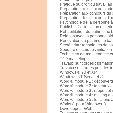
Pratique du droit du travail au
Préparation aux concours admi
Préparation aux concours du 
Préparation des concours d'ou
Psychologie de la personne 
Publisher ® : initiation et pe
Réhabilitation du patrimoine b
Relation avec la personne ai
Rénovation du patrimoine bâti
Secrétariat : techniques de b
Soudure électrique : initiatio
Technicien de maintenance en
Télé marketing
Travaux sur cordes : formation
Travaux sur cordes pour les t
Windows ® 98 et XP
Windows NT Server 4 ®
Word ® module 1 : découverte
Word ® module 2 : tableaux et
Word ® module 3 : rapport et
Word ® module 4 : mailing et 
Word ® module 5 : fonctions
Works ® pour Windows ®
Développeur Web