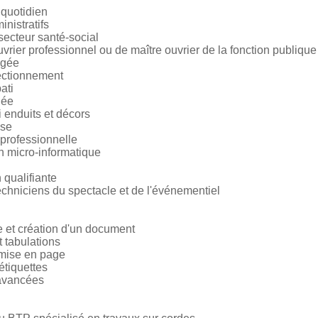
 quotidien
nistratifs
secteur santé-social
vrier professionnel ou de maître ouvrier de la fonction publique
âgée
rfectionnement
ati
dée
 enduits et décors
ase
n professionnelle
 micro-informatique
 qualifiante
echniciens du spectacle et de l'événementiel
 et création d'un document
 tabulations
 mise en page
étiquettes
 avancées