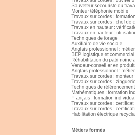
Travaux sur cordes : ouvrier 
Sauveteur secouriste du trava
Monteur téléphonie mobile
Travaux sur cordes : formatio
Travaux sur cordes : chef de c
Travaux en hauteur : vérificat
Travaux en hauteur : utilisati
Techniques de forage
Auxiliaire de vie sociale
Anglais professionnel : métie
BEP logistique et commercial
Réhabilitation du patrimoine a
Vendeur-conseiller en produits
Anglais professionnel : métiers
Travaux sur cordes : monteur
Travaux sur cordes : zingueri
Techniques de référencement
Mathématiques : formation ind
Français : formation individua
Travaux sur cordes : certifica
Travaux sur cordes : certificat
Habilitation électrique recycl
Métiers formés