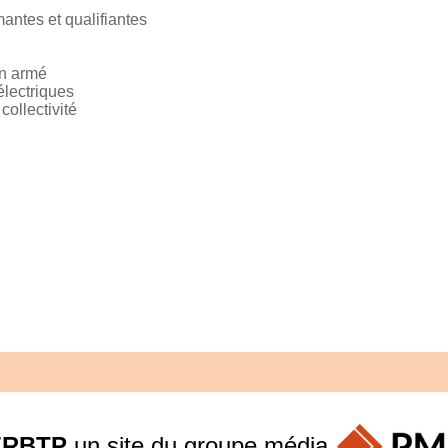
antes et qualifiantes
on armé
électriques
ollectivité
ERBTP
un site du groupe
média