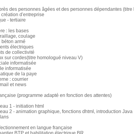
ès des personnes âgées et des personnes dépendantes (titre
création d'entreprise
ue - tertiaire
re : les bases
rraillage, coulage
 béton armé
ents électriques
 de collectivité
aux sur cordes(titre homologué niveau V)
iale informatisée
le informatisée
matique de la paye
rne : courrier
-mail et news
ançaise (programme adapté en fonction des attentes)
eau 1 - initiation html
iveau 2 - animation graphique, fonctions dhtml, introduction Java
plans
fectionnement en langue française
antier BTP et habilitation électrique BR