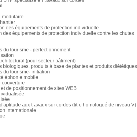
du BTP spécialisé en travaux sur cordes
il
n modulaire
hantier
ion des équipements de protection individuelle
on des équipements de protection individuelle contre les chutes
rs du tourisme - perfectionnement
isation
rchitectural (pour secteur bâtiment)
 biologiques, produits à base de plantes et produits diététiques
 du tourisme- initiation
 téléphonie mobile
e couverture
 et de positionnement de sites WEB
ividualisée
lisée
t d'aptitude aux travaux sur cordes (titre homologué de niveau V)
ion internationale
age