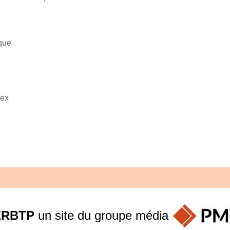
que
dex
ERBTP
un site du groupe
média