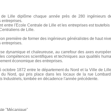
le de Lille diplôme chaque année près de 280 ingénieurs de
entreprises.
nt entre l'Ecole Centrale de Lille et les entreprises est toutefo
Centraliens de Lille.
ion première de former des ingénieurs généralistes de haut niv
entreprises.
oise dynamique et chaleureuse, au carrefour des axes européens
ie les compétences scientifiques et techniques aux qualités huma
ppement économique des entreprises.
 octobre 1872 entre le département du Nord et la Ville de Lille q
u Nord, qui pris place dans les locaux de la rue Lombard, 
ts Industriels, tombée en décadence l'année précédente.
ste "Mécanique"