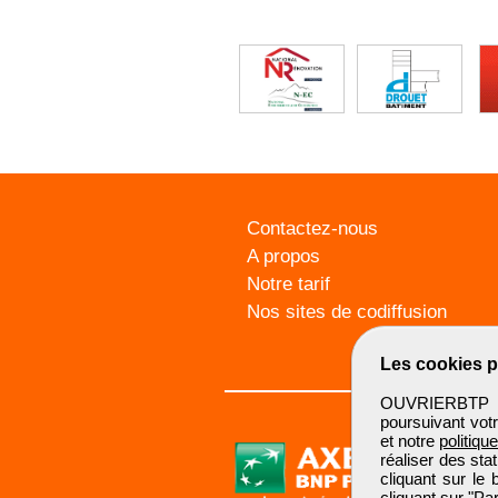
Contactez-nous
A propos
Notre tarif
Nos sites de codiffusion
Les cookies p
OUVRIERBTP ut
poursuivant votr
et notre
politiqu
réaliser des sta
cliquant sur le
cliquant sur "P