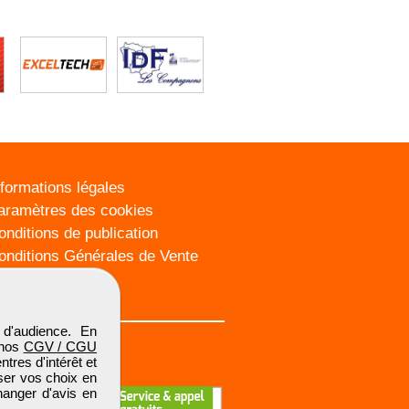
nformations légales
aramètres des cookies
onditions de publication
onditions Générales de Vente
lan du site
d'audience. En
 nos
CGV / CGU
res d'intérêt et
iser vos choix en
hanger d'avis en