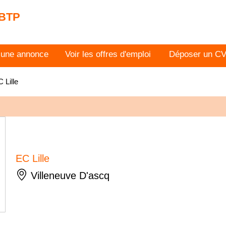
 BTP
 une annonce
Voir les offres d'emploi
Déposer un C
 Lille
EC Lille
Villeneuve D'ascq