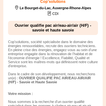
Cop'solutions
Le Bourget-du-Lac
,
Auvergne-Rhone-Alpes
CDI
Ouvrier qualifie pac air/eau-air/air (H/F) -
savoie et haute savoie
Cop'solutions, société spécialisée dans le domaine des
énergies renouvelables, recrute des ouvriers techniciens.
En pleine crise des énergies, engagez-vous au sein d'une
entreprise engagée dans la rénovation de l'habitat et de
l'économie d'énergie ! Excellence, Fiabilité, Qualité et
Service sont les maîtres-mots qui définissent notre culture
d’entreprise.
Dans le cadre de son développement, nous recherchons
un(e) :
OUVRIER QUALIFIE PAC AIR/EAU-AIR/AIR
(H/F) - Savoie et Haute Savoie
Votre mission :
Nous sommes à la recherche d'un ouvrier qualifié
spécialisé dans les pompes à chaleur air-eau et air-air