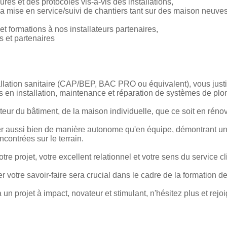
res et des protocoles vis-à-vis des installations,
et la mise en service/suivi de chantiers tant sur des maison neuv
et formations à nos installateurs partenaires,
rs et partenaires
tallation sanitaire (CAP/BEP, BAC PRO ou équivalent), vous just
ns en installation, maintenance et réparation de systèmes de plo
eur du bâtiment, de la maison individuelle, que ce soit en rénov
er aussi bien de manière autonome qu'en équipe, démontrant une
contrées sur le terrain.
tre projet, votre excellent relationnel et votre sens du service c
er votre savoir-faire sera crucial dans le cadre de la formation d
 un projet à impact, novateur et stimulant, n'hésitez plus et rej