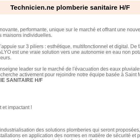
Technicien.ne plomberie sanitaire H/F
vante, performante, unique sur le marché et offrant une nouvel
s maisons individuelles.
puie sur 3 piliers : esthétique, multifonctionnel et digital. De f
O est une vraie solution vers une autonomie en eau non pota
ieurs.
nseigne leader sur le marché de l'évacuation des eaux pluviale
erche activement pour rejoindre notre équipe basée à Saint M
E SANITAIRE H/F
 et impactant !
t industrialisation des solutions plomberies qui seront proposées
stallations en application des normes en matière de sécurité et 