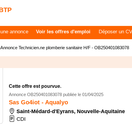
 BTP
 une annonce
Voir les offres d'emploi
Déposer un C
>
Annonce Technicien.ne plomberie sanitaire H/F - OB250401083078
Cette offre est pourvue.
Annonce OB250401083078 publiée le 01/04/2025
Sas Go4iot - Aqualyo
Saint-Médard-d'Eyrans
,
Nouvelle-Aquitaine
CDI