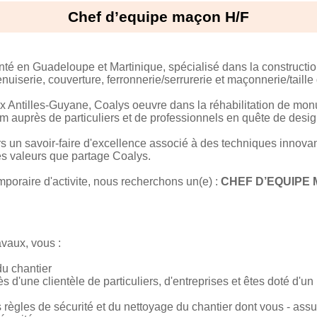
Chef d’equipe maçon H/F
 en Guadeloupe et Martinique, spécialisé dans la construction
iserie, couverture, ferronnerie/serrurerie et maçonnerie/taille 
 Antilles-Guyane, Coalys oeuvre dans la réhabilitation de mon
 auprès de particuliers et de professionnels en quête de design
rs un savoir-faire d'excellence associé à des techniques innovan
 les valeurs que partage Coalys.
mporaire d'activite, nous recherchons un(e) :
CHEF D’EQUIPE 
vaux, vous :
du chantier
ès d'une clientèle de particuliers, d'entreprises et êtes doté d'u
s règles de sécurité et du nettoyage du chantier dont vous - assu