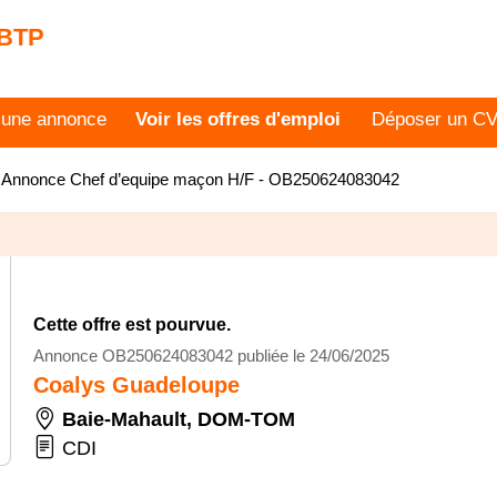
 BTP
 une annonce
Voir les offres d'emploi
Déposer un C
>
Annonce Chef d’equipe maçon H/F - OB250624083042
Cette offre est pourvue.
Annonce OB250624083042 publiée le 24/06/2025
Coalys Guadeloupe
Baie-Mahault
,
DOM-TOM
CDI