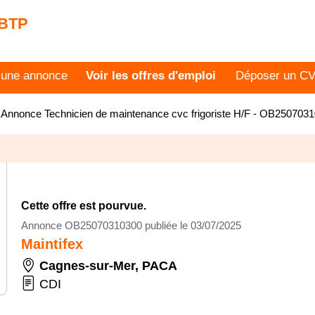
 BTP
 une annonce
Voir les offres d'emploi
Déposer un C
>
Annonce Technicien de maintenance cvc frigoriste H/F - OB250703
Cette offre est pourvue.
Annonce OB25070310300 publiée le 03/07/2025
Maintifex
Cagnes-sur-Mer
,
PACA
CDI