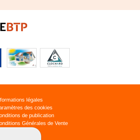
nformations légales
aramètres des cookies
onditions de publication
onditions Générales de Vente
lan du site