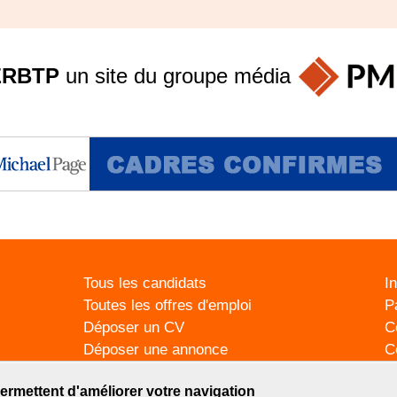
ERBTP
un site du groupe
média
Tous les candidats
I
Toutes les offres d'emploi
P
Déposer un CV
C
Déposer une annonce
C
Témoignages utilisateurs
P
ermettent d'améliorer votre navigation