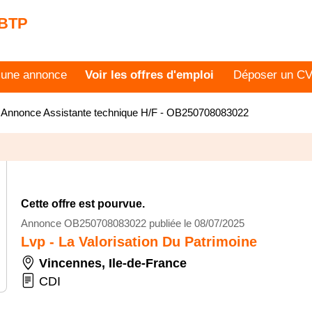
 BTP
 une annonce
Voir les offres d'emploi
Déposer un C
>
Annonce Assistante technique H/F - OB250708083022
Cette offre est pourvue.
Annonce OB250708083022 publiée le 08/07/2025
Lvp - La Valorisation Du Patrimoine
Vincennes
,
Ile-de-France
CDI