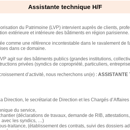
Assistante technique H/F
risation du Patrimoine (LVP) intervient auprès de clients, profe
ion extérieure et intérieure des bâtiments en région parisienne.
sée comme une référence incontestable dans le ravalement de f
ises dans ce domaine.
P agit sur des bâtiments publics (grandes institutions, collecti
uctions privées (syndics de copropriété, particuliers, entreprise
croissement d’activité, nous recherchons un(e) :
ASSISTANTE 
 Direction, le secrétariat de Direction et les Chargés d’Affaire
onique du service,
hantier (déclarations de travaux, demande de RIB, attestations
 avec les syndics, …)
ous-traitance, (établissement des contrats, suivi des dossiers adm