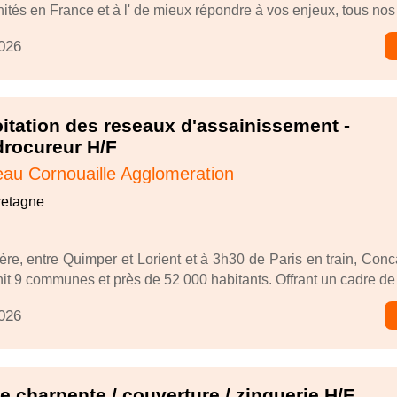
ités en France et à l' de mieux répondre à vos enjeux, tous nos 
2026
itation des reseaux d'assainissement -
drocureur H/F
au Cornouaille Agglomeration
retagne
tère, entre Quimper et Lorient et à 3h30 de Paris en train, Con
t 9 communes et près de 52 000 habitants. Offrant un cadre de v
2026
e charpente / couverture / zinguerie H/F