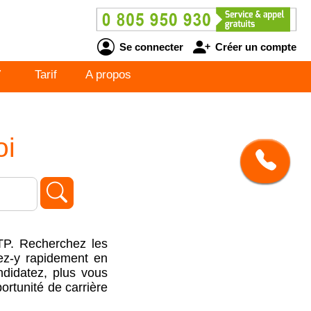
Se connecter
Créer un compte
V
Tarif
A propos
oi
TP.
Recherchez les
lez-y rapidement en
didatez, plus vous
ortunité de carrière