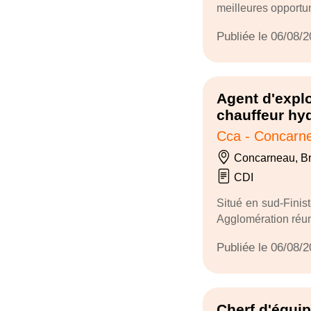
meilleures opportun
Publiée le 06/08/
Agent d'explo
chauffeur hy
Cca - Concarne
Concarneau, B
CDI
Situé en sud-Finis
Agglomération réuni
Publiée le 06/08/
Cherf d'équip