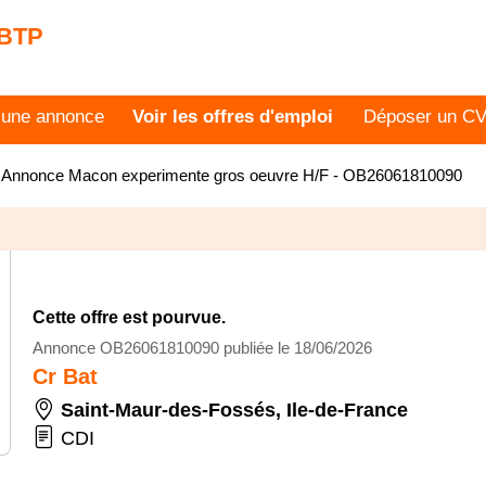
 BTP
 une annonce
Voir les offres d'emploi
Déposer un C
>
Annonce Macon experimente gros oeuvre H/F - OB26061810090
Cette offre est pourvue.
Annonce OB26061810090 publiée le 18/06/2026
Cr Bat
Saint-Maur-des-Fossés
,
Ile-de-France
CDI